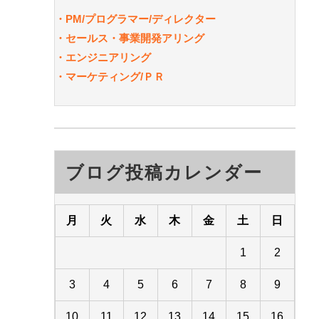
・PM/
プログラマー/ディレクター
・セールス・事業開発アリング
・エンジニアリング
・マーケティング/ＰＲ
ブログ投稿カレンダー
月
火
水
木
金
土
日
1
2
3
4
5
6
7
8
9
10
11
12
13
14
15
16