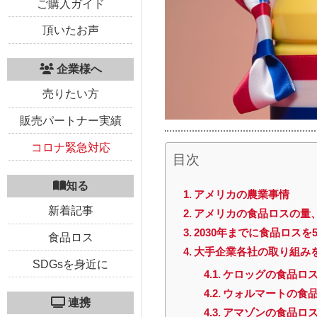
ご購入ガイド
頂いたお声
企業様へ
売りたい方
販売パートナー実績
コロナ緊急対応
目次
知る
アメリカの農業事情
新着記事
アメリカの食品ロスの量
2030年までに食品ロスを
食品ロス
大手企業各社の取り組み
SDGsを身近に
ケロッグの食品ロ
ウォルマートの食
連携
アマゾンの食品ロ