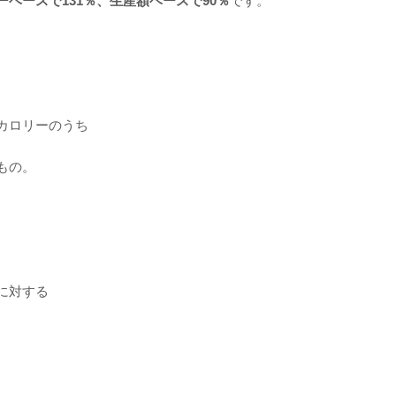
ベースで131％、生産額ベースで90％
です。
カロリーのうち
もの。
に対する