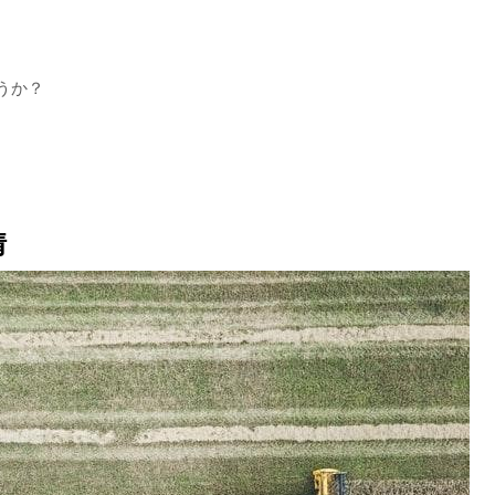
うか？
情