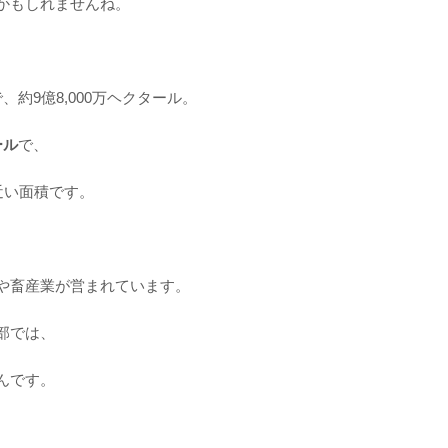
かもしれませんね。
約9億8,000万ヘクタール。
ール
で、
近い面積です。
や畜産業が営まれています。
部では、
んです。