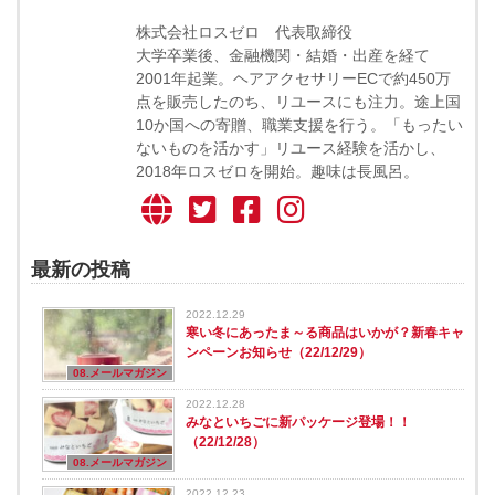
株式会社ロスゼロ 代表取締役
大学卒業後、金融機関・結婚・出産を経て
2001年起業。ヘアアクセサリーECで約450万
点を販売したのち、リユースにも注力。途上国
10か国への寄贈、職業支援を行う。「もったい
ないものを活かす」リユース経験を活かし、
2018年ロスゼロを開始。趣味は長風呂。
最新の投稿
2022.12.29
寒い冬にあったま～る商品はいかが？新春キャ
ンペーンお知らせ（22/12/29）
08.メールマガジン
2022.12.28
みなといちごに新パッケージ登場！！
（22/12/28）
08.メールマガジン
2022.12.23